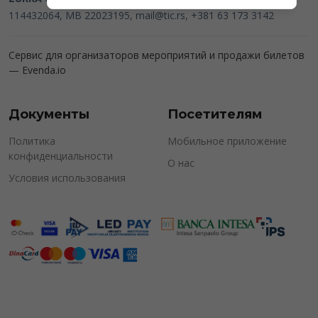
114432064, MB 22023195,
mail@tic.rs
, +381 63 173 3142
Сервис для организаторов мероприятий и продажи билетов
—
Evenda.io
Документы
Посетителям
Политика
Мобильное приложение
конфиденциальности
О нас
Условия использования