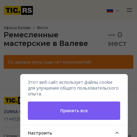
Афиша Валево
Места
Ремесленные
— 0
мастерские в Валеве
мест
По данным фильтрам нет мероприятий.
Этот веб-сайт использует файлы cookie
для улучшения общего пользовательского
опыта.
Принять все
ZURKA CE BITI DOO
Beograd, Kraljice Natalije 11
PIB
114432064, MB 22023195,
mail@tic.rs
, +381 63 173 3142
Настроить
Сервис для организаторов мероприятий и продажи билетов