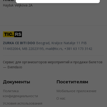
Hajduk Veljkova 2А
ZURKA CE BITI DOO
Beograd, Kraljice Natalije 11
PIB
114432064, MB 22023195,
mail@tic.rs
, +381 63 173 3142
Сервис для организаторов мероприятий и продажи билетов
—
Evenda.io
Документы
Посетителям
Политика
Мобильное приложение
конфиденциальности
О нас
Условия использования