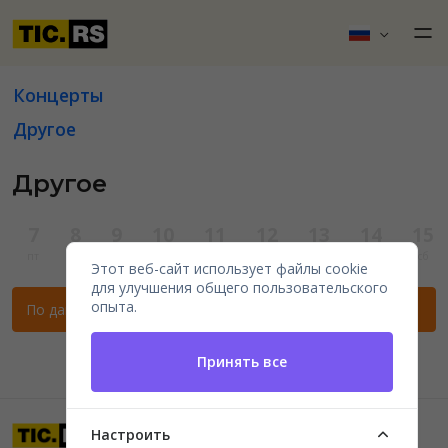
Концерты
Другое
Другое
7
8
9
10
11
12
13
14
15
пт
сб
вс
пн
вт
ср
чт
пт
сб
Этот веб-сайт использует файлы cookie
для улучшения общего пользовательского
опыта.
По данным фильтрам нет мероприятий.
Принять все
Настроить