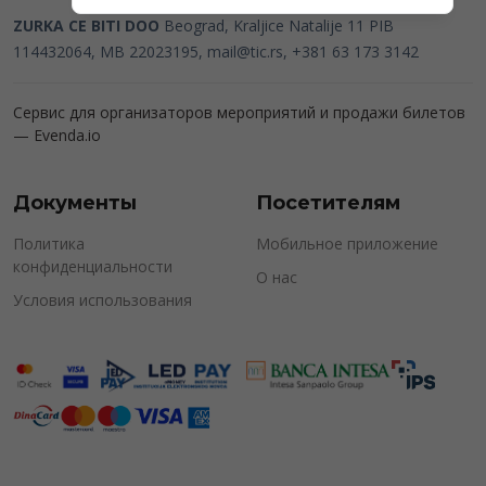
ZURKA CE BITI DOO
Beograd, Kraljice Natalije 11
PIB
114432064, MB 22023195,
mail@tic.rs
, +381 63 173 3142
Сервис для организаторов мероприятий и продажи билетов
—
Evenda.io
Документы
Посетителям
Политика
Мобильное приложение
конфиденциальности
О нас
Условия использования