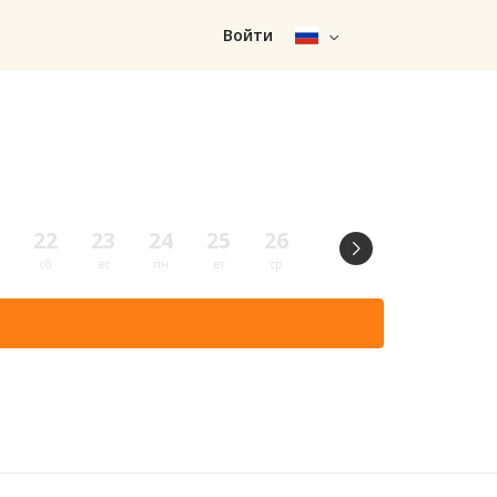
Войти
22
23
24
25
26
27
28
29
сб
вс
пн
вт
ср
чт
пт
сб