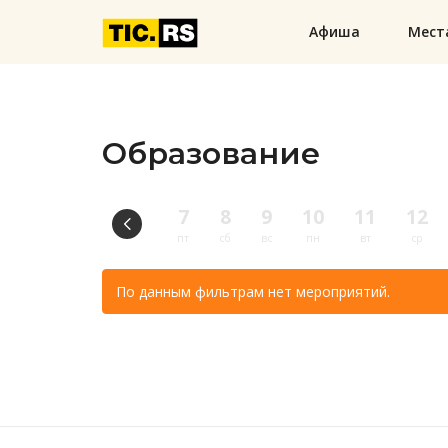
Афиша
Мест
Образование
7
8
9
10
11
12
пт
сб
вс
пн
вт
ср
По данным фильтрам нет мероприятий.