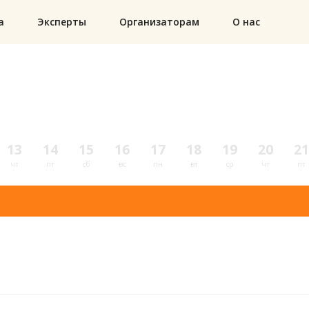
а
Эксперты
Организаторам
О нас
13
14
15
16
17
18
19
20
21
чт
пт
сб
вс
пн
вт
ср
чт
пт