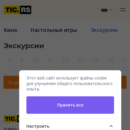
Кино
Настольные игры
Экскурсии
Экскурсии
8
9
10
11
12
13
14
15
16
сб
вс
пн
вт
ср
чт
пт
сб
вс
Этот веб-сайт использует файлы cookie
По данным фильтрам нет мероприятий.
для улучшения общего пользовательского
опыта.
Принять все
Настроить
ZURKA CE BITI DOO
Beograd, Kraljice Natalije 11
PIB