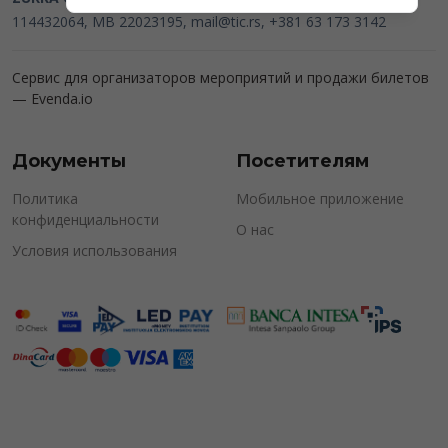
114432064, MB 22023195,
mail@tic.rs
, +381 63 173 3142
Сервис для организаторов мероприятий и продажи билетов
—
Evenda.io
Документы
Посетителям
Политика
Мобильное приложение
конфиденциальности
О нас
Условия использования