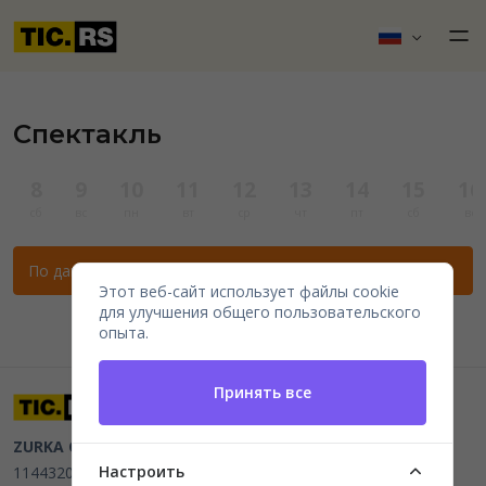
Спектакль
8
9
10
11
12
13
14
15
16
сб
вс
пн
вт
ср
чт
пт
сб
вс
По данным фильтрам нет мероприятий.
Этот веб-сайт использует файлы cookie
для улучшения общего пользовательского
опыта.
Принять все
ZURKA CE BITI DOO
Beograd, Kraljice Natalije 11
PIB
Настроить
114432064, MB 22023195,
mail@tic.rs
, +381 63 173 3142