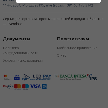
114432064, MB 22023195,
mail@tic.rs
, +381 63 173 3142
Сервис для организаторов мероприятий и продажи билетов
—
Evenda.io
Документы
Посетителям
Политика
Мобильное приложение
конфиденциальности
О нас
Условия использования