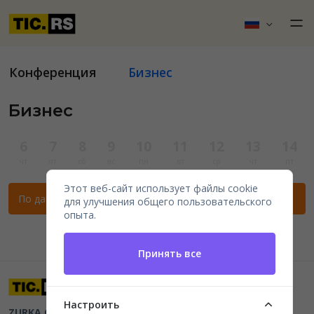
Конференция
Бизнес
Бизнес
6
7
8
9
10
11
12
13
14
чт
пт
сб
вс
пн
вт
ср
чт
пт
Этот веб-сайт использует файлы cookie
По данным фильтрам нет мероприятий.
для улучшения общего пользовательского
опыта.
Принять все
Настроить
ZURKA CE BITI DOO
Beograd, Kraljice Natalije 11
PIB