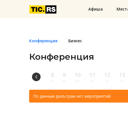
Афиша
Мест
Конференция
Бизнес
Конференция
8
9
10
11
12
13
сб
вс
пн
вт
ср
чт
По данным фильтрам нет мероприятий.