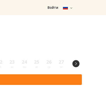
Войти
2
23
24
25
26
27
28
29
30
б
вс
пн
вт
ср
чт
пт
сб
вс