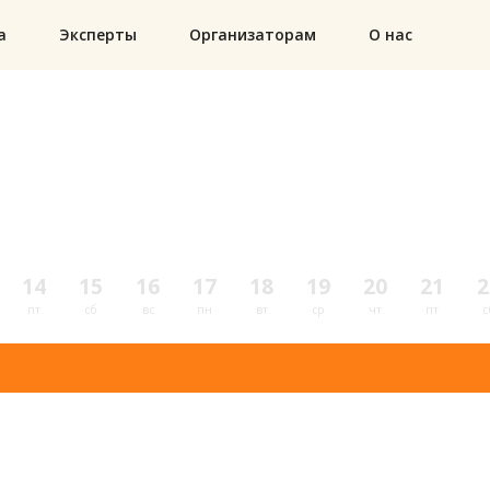
а
Эксперты
Организаторам
О нас
14
15
16
17
18
19
20
21
2
пт
сб
вс
пн
вт
ср
чт
пт
с