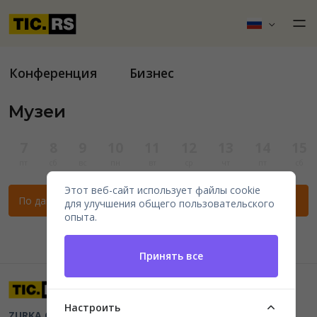
Конференция
Бизнес
Музеи
7
8
9
10
11
12
13
14
15
пт
сб
вс
пн
вт
ср
чт
пт
сб
Этот веб-сайт использует файлы cookie
По данным фильтрам нет мероприятий.
для улучшения общего пользовательского
опыта.
Принять все
Настроить
ZURKA CE BITI DOO
Beograd, Kraljice Natalije 11
PIB