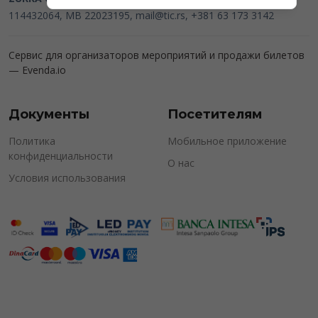
114432064, MB 22023195,
mail@tic.rs
, +381 63 173 3142
Сервис для организаторов мероприятий и продажи билетов
—
Evenda.io
Документы
Посетителям
Политика
Мобильное приложение
конфиденциальности
О нас
Условия использования