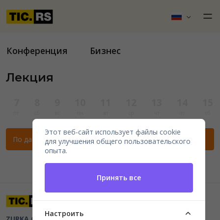
Конференция
Бизнес
Лекция
7
8
9
10
11
12
13
14
15
пт
сб
вс
пн
вт
ср
чт
пт
сб
Этот веб-сайт использует файлы cookie
По данным фильтрам нет мероприятий.
для улучшения общего пользовательского
опыта.
Принять все
Настроить
ZURKA CE BITI DOO
Beograd, Kraljice Natalije 11
PIB