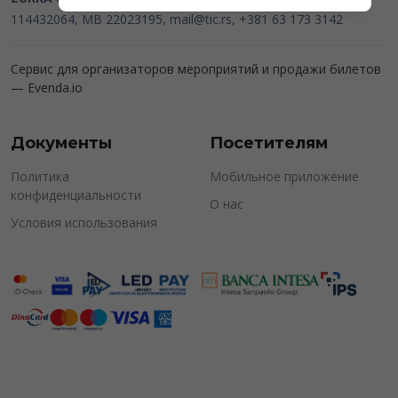
114432064, MB 22023195,
mail@tic.rs
, +381 63 173 3142
Сервис для организаторов мероприятий и продажи билетов
—
Evenda.io
Документы
Посетителям
Политика
Мобильное приложение
конфиденциальности
О нас
Условия использования