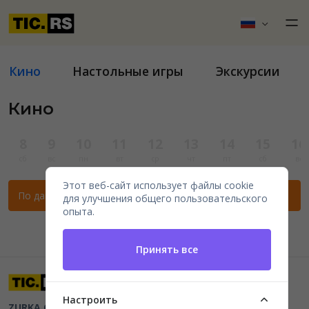
Кино
Настольные игры
Экскурсии
Кино
8
9
10
11
12
13
14
15
16
сб
вс
пн
вт
ср
чт
пт
сб
вс
Этот веб-сайт использует файлы cookie
По данным фильтрам нет мероприятий.
для улучшения общего пользовательского
опыта.
Принять все
Настроить
ZURKA CE BITI DOO
Beograd, Kraljice Natalije 11
PIB