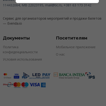
114432064, MB 22023195,
mail@tic.rs
, +381 63 173 3142
Сервис для организаторов мероприятий и продажи билетов
—
Evenda.io
Документы
Посетителям
Политика
Мобильное приложение
конфиденциальности
О нас
Условия использования