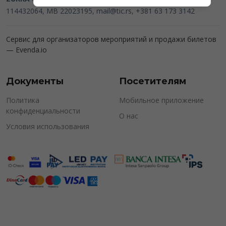
114432064, MB 22023195,
mail@tic.rs
, +381 63 173 3142
Сервис для организаторов мероприятий и продажи билетов
—
Evenda.io
Документы
Посетителям
Политика
Мобильное приложение
конфиденциальности
О нас
Условия использования