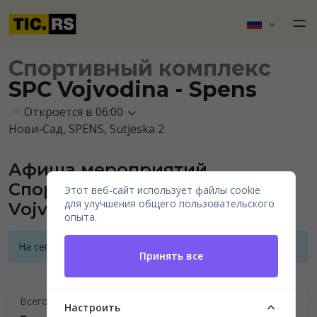
Спортивный комплекс
SPC Vojvodina - Spens
Откроется в 06:00
Нови-Сад, SPENS, Sutjeska 2
Афиша мероприятий
Спортивного комплекса SPC
Этот веб-сайт использует файлы cookie
для улучшения общего пользовательского
Vojvodina - Spens
опыта.
На сегодняшний день нет анонсов мероприятий
Принять все
Всего проведено
Настроить