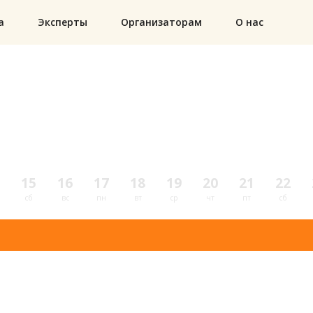
а
Эксперты
Организаторам
О нас
15
16
17
18
19
20
21
22
сб
вс
пн
вт
ср
чт
пт
сб