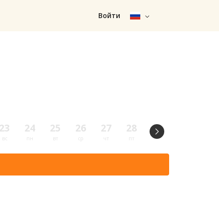
Войти
23
24
25
26
27
28
29
30
31
вс
пн
вт
ср
чт
пт
сб
вс
пн