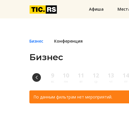
Афиша
Мест
Бизнес
Конференция
Бизнес
9
10
11
12
13
14
вс
пн
вт
ср
чт
пт
По данным фильтрам нет мероприятий.