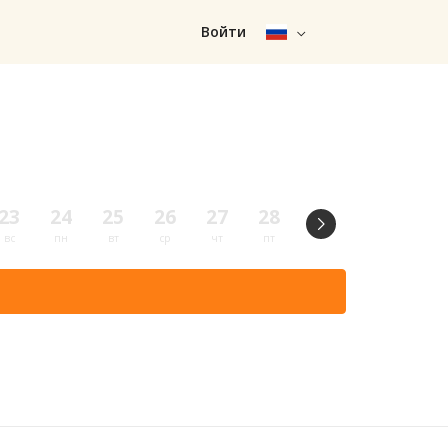
Войти
23
24
25
26
27
28
29
30
31
вс
пн
вт
ср
чт
пт
сб
вс
пн