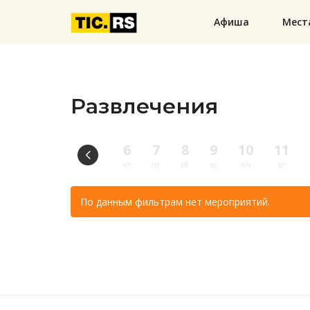
Афиша
Мест
Развлечения
6
7
8
9
10
11
чт
пт
сб
вс
пн
вт
По данным фильтрам нет мероприятий.