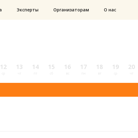
а
Эксперты
Организаторам
О нас
12
13
14
15
16
17
18
19
20
ср
чт
пт
сб
вс
пн
вт
ср
чт