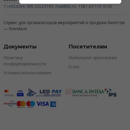
114432064, MB 22023195,
mail@tic.rs
, +381 63 173 3142
Сервис для организаторов мероприятий и продажи билетов
—
Evenda.io
Документы
Посетителям
Политика
Мобильное приложение
конфиденциальности
О нас
Условия использования