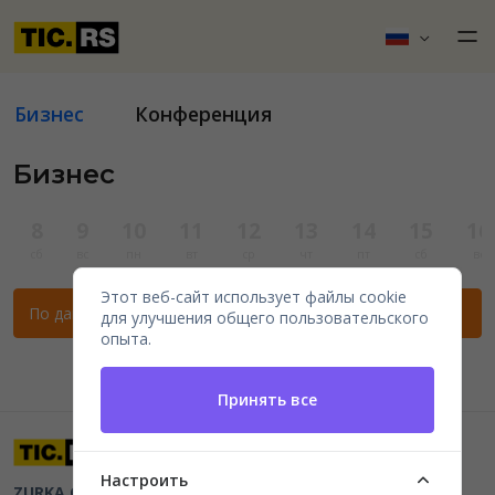
Бизнес
Конференция
Бизнес
8
9
10
11
12
13
14
15
16
сб
вс
пн
вт
ср
чт
пт
сб
вс
Этот веб-сайт использует файлы cookie
По данным фильтрам нет мероприятий.
для улучшения общего пользовательского
опыта.
Принять все
Настроить
ZURKA CE BITI DOO
Beograd, Kraljice Natalije 11
PIB