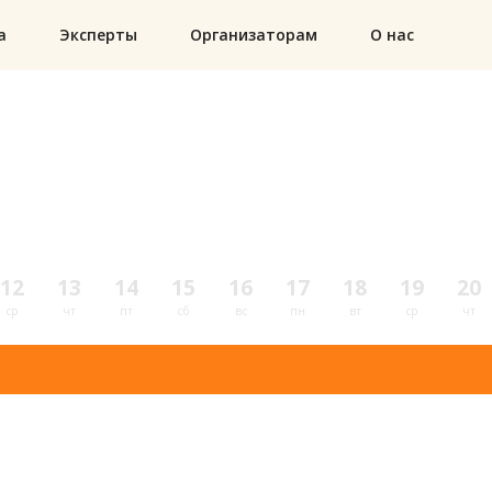
а
Эксперты
Организаторам
О нас
12
13
14
15
16
17
18
19
20
ср
чт
пт
сб
вс
пн
вт
ср
чт