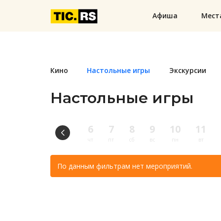
Афиша
Мест
Кино
Настольные игры
Экскурсии
Настольные игры
6
7
8
9
10
11
чт
пт
сб
вс
пн
вт
По данным фильтрам нет мероприятий.