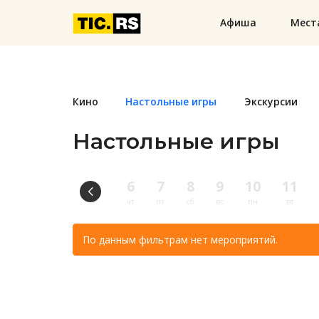
Афиша
Мест
Кино
Настольные игры
Экскурсии
Настольные игры
6
7
8
9
10
11
чт
пт
сб
вс
пн
вт
По данным фильтрам нет мероприятий.