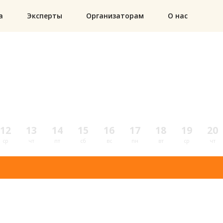
а
Эксперты
Организаторам
О нас
12
13
14
15
16
17
18
19
20
ср
чт
пт
сб
вс
пн
вт
ср
чт