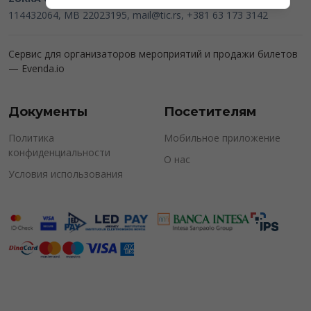
114432064, MB 22023195,
mail@tic.rs
, +381 63 173 3142
Сервис для организаторов мероприятий и продажи билетов
—
Evenda.io
Документы
Посетителям
Политика
Мобильное приложение
конфиденциальности
О нас
Условия использования