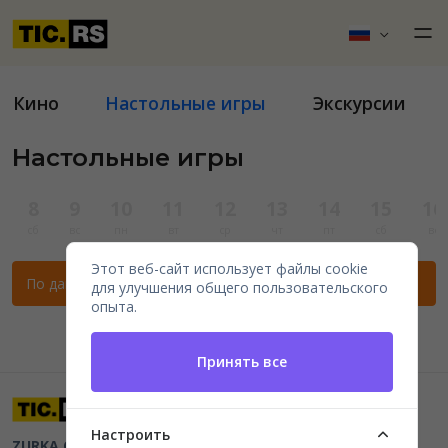
Кино
Настольные игры
Экскурсии
Настольные игры
8
9
10
11
12
13
14
15
16
сб
вс
пн
вт
ср
чт
пт
сб
вс
Этот веб-сайт использует файлы cookie
По данным фильтрам нет мероприятий.
для улучшения общего пользовательского
опыта.
Принять все
Настроить
ZURKA CE BITI DOO
Beograd, Kraljice Natalije 11
PIB