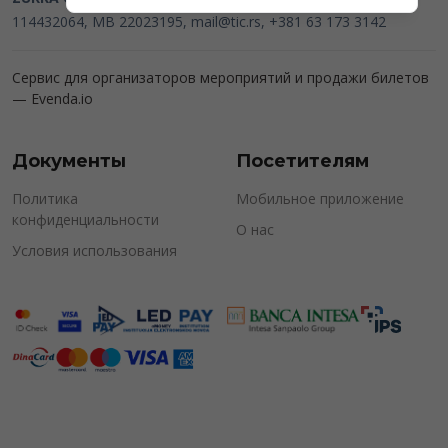
114432064, MB 22023195,
mail@tic.rs
, +381 63 173 3142
Сервис для организаторов мероприятий и продажи билетов
—
Evenda.io
Документы
Посетителям
Политика
Мобильное приложение
конфиденциальности
О нас
Условия использования