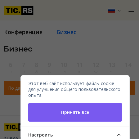
Конференция
Бизнес
Бизнес
6
7
8
9
10
11
12
13
14
чт
пт
сб
вс
пн
вт
ср
чт
пт
Этот веб-сайт использует файлы cookie
По данным фильтрам нет мероприятий.
для улучшения общего пользовательского
опыта.
Принять все
Настроить
ZURKA CE BITI DOO
Beograd, Kraljice Natalije 11
PIB