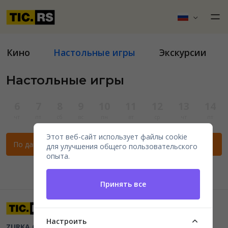
Кино
Настольные игры
Экскурсии
Настольные игры
6
7
8
9
10
11
12
13
14
чт
пт
сб
вс
пн
вт
ср
чт
пт
Этот веб-сайт использует файлы cookie
По данным фильтрам нет мероприятий.
для улучшения общего пользовательского
опыта.
Принять все
Настроить
ZURKA CE BITI DOO
Beograd, Kraljice Natalije 11
PIB