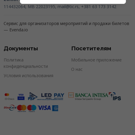
114432064, MB 22023195,
mail@tic.rs
, +381 63 173 3142
Сервис для организаторов мероприятий и продажи билетов
—
Evenda.io
Документы
Посетителям
Политика
Мобильное приложение
конфиденциальности
О нас
Условия использования