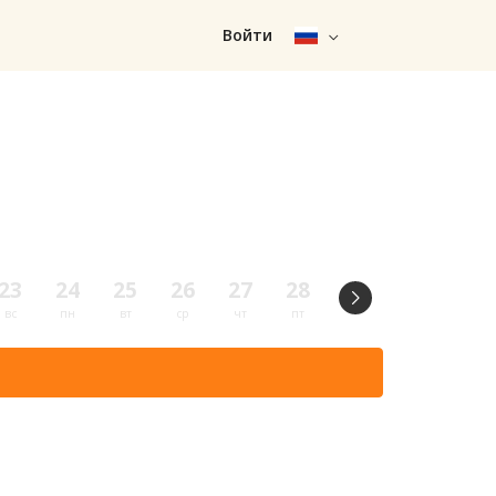
Войти
23
24
25
26
27
28
29
30
31
вс
пн
вт
ср
чт
пт
сб
вс
пн