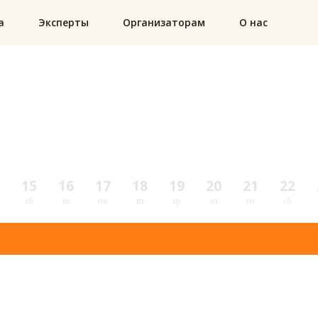
а
Эксперты
Организаторам
О нас
15
16
17
18
19
20
21
22
сб
вс
пн
вт
ср
чт
пт
сб