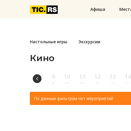
Афиша
Мест
Настольные игры
Экскурсии
Кино
9
10
11
12
13
14
вс
пн
вт
ср
чт
пт
По данным фильтрам нет мероприятий.