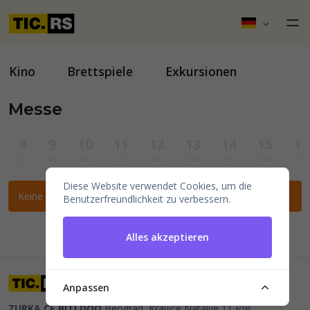
Kino
Brettspiele
Exkursionen
Messe
8
9
10
11
12
13
14
15
16
Sa
So
Mo
Di
Mi
Do
Fr
Sa
So
Diese Website verwendet Cookies, um die
Keine Veranstaltungen für die ausgewählten Filter gefunden.
Benutzerfreundlichkeit zu verbessern.
Alles akzeptieren
Anpassen
ZURKA CE BITI DOO
Beograd, Kraljice Natalije 11
PIB