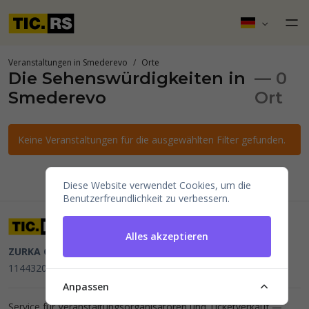
Veranstaltungen in Smederevo
Orte
Die Sehenswürdigkeiten in
— 0
Smederevo
Ort
Keine Veranstaltungen für die ausgewählten Filter gefunden.
Diese Website verwendet Cookies, um die
Benutzerfreundlichkeit zu verbessern.
Alles akzeptieren
ZURKA CE BITI DOO
Beograd, Kraljice Natalije 11
PIB
114432064, MB 22023195,
mail@tic.rs
, +381 63 173 3142
Anpassen
Service für Veranstaltungsorganisatoren und Ticketverkauf —