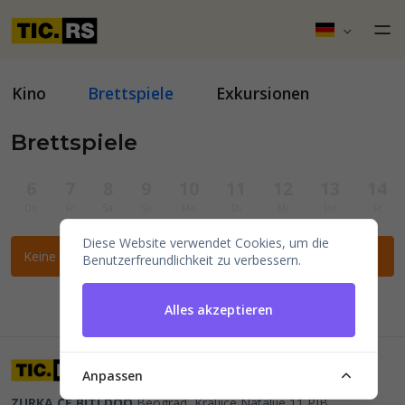
Kino
Brettspiele
Exkursionen
Brettspiele
6
7
8
9
10
11
12
13
14
Do
Fr
Sa
So
Mo
Di
Mi
Do
Fr
Diese Website verwendet Cookies, um die
Keine Veranstaltungen für die ausgewählten Filter gefunden.
Benutzerfreundlichkeit zu verbessern.
Alles akzeptieren
Anpassen
ZURKA CE BITI DOO
Beograd, Kraljice Natalije 11
PIB