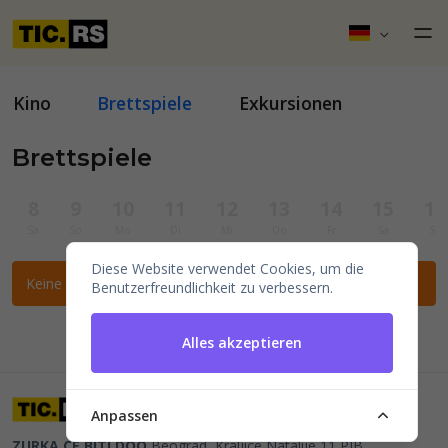
Kino
Brettspiele
Exkursionen
Brettspiele
8
9
10
11
12
13
14
15
16
Sa
So
Mo
Di
Mi
Do
Fr
Sa
So
Diese Website verwendet Cookies, um die
Keine Veranstaltungen für die ausgewählten Filter gefunden.
Benutzerfreundlichkeit zu verbessern.
Alles akzeptieren
Anpassen
ZURKA CE BITI DOO
Beograd, Kraljice Natalije 11
PIB