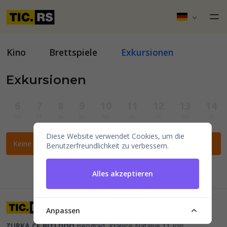
Kino
Brettspiele
Exkursionen
Exkursionen
6
7
8
9
10
11
12
13
14
Do
Fr
Sa
So
Mo
Di
Mi
Do
Fr
Diese Website verwendet Cookies, um die
Keine Veranstaltungen für die ausgewählten Filter gefunden.
Benutzerfreundlichkeit zu verbessern.
Alles akzeptieren
Anpassen
ZURKA CE BITI DOO
Beograd, Kraljice Natalije 11
PIB