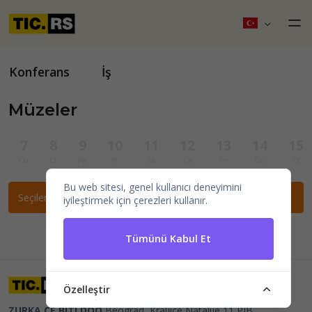
Konferans
İş
Müzeler
7
8
9
10
11
12
13
14
15
Cu
Ct
Pa
Pt
Sa
Ça
Pe
Cu
Ct
Bu web sitesi, genel kullanıcı deneyimini
Seçilen filtrelere göre etkinlik bulunamadı.
iyileştirmek için çerezleri kullanır.
Tümünü Kabul Et
Özelleştir
ZURKA CE BITI DOO
Beograd, Kraljice Natalije 11
PIB