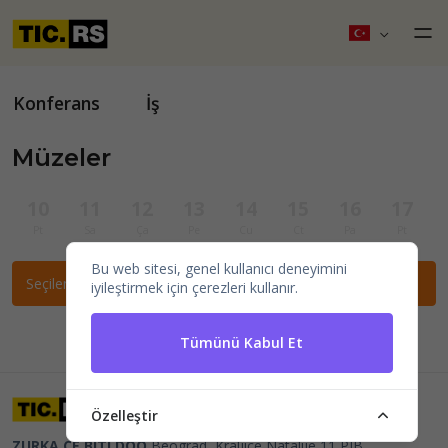
Konferans
İş
Müzeler
10
11
12
13
14
15
16
17
Pt
Sa
Ça
Pe
Cu
Ct
Pa
Pt
Bu web sitesi, genel kullanıcı deneyimini
Seçilen filtrelere göre etkinlik bulunamadı.
iyileştirmek için çerezleri kullanır.
Tümünü Kabul Et
Özelleştir
ZURKA CE BITI DOO
Beograd, Kraljice Natalije 11
PIB