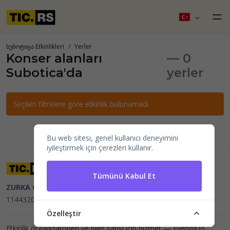
სუბოტიცა Etkinlikleri
Yerler
Konser alanları
— 0
Subotica'da
yerler
Seçilen filtrelere göre etkinlik bulunamadı.
Bu web sitesi, genel kullanıcı deneyimini
iyileştirmek için çerezleri kullanır.
Tümünü Kabul Et
ZURKA CE BITI DOO
Beograd, Kraljice Natalije 11
PIB
114432064, MB 22023195,
mail@tic.rs
, +381 63 173 3142
Özelleştir
Etkinlik organizatörleri ve bilet satışı için hizmet —
Evenda.io