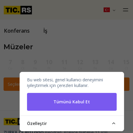
Konferans
İş
Müzeler
7
8
9
10
11
12
13
14
15
Cu
Ct
Pa
Pt
Sa
Ça
Pe
Cu
Ct
Bu web sitesi, genel kullanıcı deneyimini
Seçilen filtrelere göre etkinlik bulunamadı.
iyileştirmek için çerezleri kullanır.
Tümünü Kabul Et
Özelleştir
ZURKA CE BITI DOO
Beograd, Kraljice Natalije 11
PIB