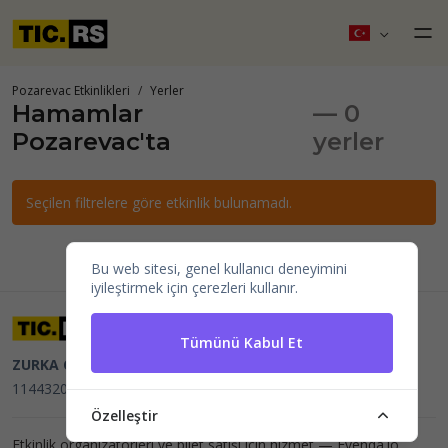
Pozarevac Etkinlikleri
Yerler
Hamamlar
— 0
Pozarevac'ta
yerler
Seçilen filtrelere göre etkinlik bulunamadı.
Bu web sitesi, genel kullanıcı deneyimini
iyileştirmek için çerezleri kullanır.
Tümünü Kabul Et
ZURKA CE BITI DOO
Beograd, Kraljice Natalije 11
PIB
114432064, MB 22023195,
mail@tic.rs
, +381 63 173 3142
Özelleştir
Etkinlik organizatörleri ve bilet satışı için hizmet —
Evenda.io