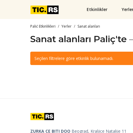
Etkinlikler
Yerle
Palić Etkinlikleri
Yerler
Sanat alanları
Sanat alanları Paliç'te
Seçilen filtrelere göre etkinlik bulunamadı.
ZURKA CE BITI DOO
Beograd, Kraljice Natalije 11