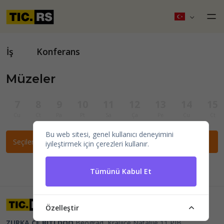
İş
Konferans
Müzeler
7
8
9
10
11
12
13
14
15
Cu
Ct
Pa
Pt
Sa
Ça
Pe
Cu
Ct
Bu web sitesi, genel kullanıcı deneyimini
Seçilen filtrelere göre etkinlik bulunamadı.
iyileştirmek için çerezleri kullanır.
Tümünü Kabul Et
Özelleştir
ZURKA CE BITI DOO
Beograd, Kraljice Natalije 11
PIB