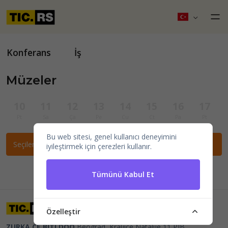
Konferans
İş
Müzeler
10
11
12
13
14
15
16
17
Pt
Sa
Ça
Pe
Cu
Ct
Pa
Pt
Bu web sitesi, genel kullanıcı deneyimini
Seçilen filtrelere göre etkinlik bulunamadı.
iyileştirmek için çerezleri kullanır.
Tümünü Kabul Et
Özelleştir
ZURKA CE BITI DOO
Beograd, Kraljice Natalije 11
PIB