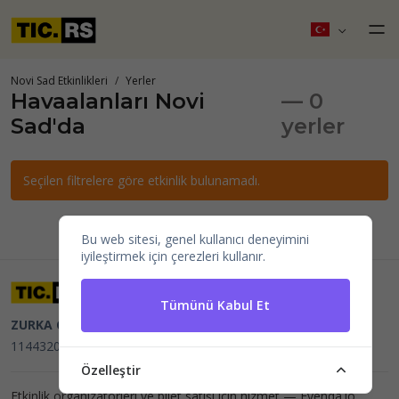
Novi Sad Etkinlikleri
Yerler
Havaalanları Novi
— 0
Sad'da
yerler
Seçilen filtrelere göre etkinlik bulunamadı.
Bu web sitesi, genel kullanıcı deneyimini
iyileştirmek için çerezleri kullanır.
Tümünü Kabul Et
ZURKA CE BITI DOO
Beograd, Kraljice Natalije 11
PIB
114432064, MB 22023195,
mail@tic.rs
, +381 63 173 3142
Özelleştir
Etkinlik organizatörleri ve bilet satışı için hizmet —
Evenda.io