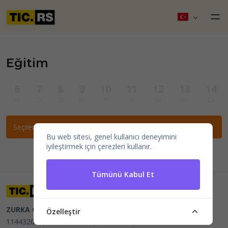
Eğitim
6
7
8
9
10
11
12
13
14
Pe
Cu
Ct
Pa
Pt
Sa
Ça
Pe
Cu
Seçilen filtrelere göre etkinlik bulunamadı.
Bu web sitesi, genel kullanıcı deneyimini
iyileştirmek için çerezleri kullanır.
Tümünü Kabul Et
ZURKA CE BITI DOO
Beograd, Kraljice Natalije 11
PIB
Özelleştir
114432064, MB 22023195,
mail@tic.rs
, +381 63 173 3142