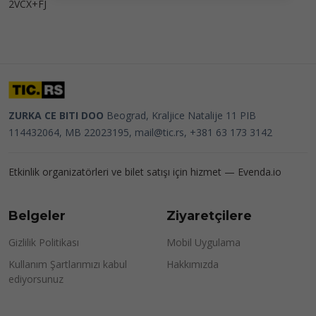
2VCX+FJ
ZURKA CE BITI DOO
Beograd, Kraljice Natalije 11
PIB
114432064, MB 22023195,
mail@tic.rs
, +381 63 173 3142
Etkinlik organizatörleri ve bilet satışı için hizmet —
Evenda.io
Belgeler
Ziyaretçilere
Gizlilik Politikası
Mobil Uygulama
Kullanım Şartlarımızı kabul
Hakkımızda
ediyorsunuz