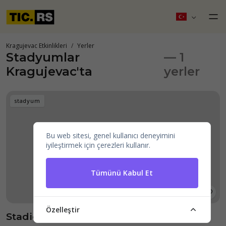
Kragujevac Etkinlikleri
Yerler
Stadyumlar
— 1
Kragujevac'ta
yerler
stadyum
Bu web sitesi, genel kullanıcı deneyimini
iyileştirmek için çerezleri kullanır.
Tümünü Kabul Et
Özelleştir
Stadion Čika Dača