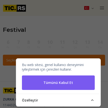
Festival
6
7
8
9
10
11
12
13
14
Pe
Cu
Ct
Pa
Pt
Sa
Ça
Pe
Cu
Seçilen filtrelere göre etkinlik bulunamadı.
Bu web sitesi, genel kullanıcı deneyimini
iyileştirmek için çerezleri kullanır.
Tümünü Kabul Et
ZURKA CE BITI DOO
Beograd, Kraljice Natalije 11
PIB
Özelleştir
114432064, MB 22023195,
mail@tic.rs
, +381 63 173 3142