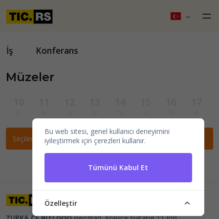
İş
Konferans
Müzeler
10
11
12
13
14
15
16
17
Pt
Sa
Ça
Pe
Cu
Ct
Pa
Pt
Bu web sitesi, genel kullanıcı deneyimini
Seçilen filtrelere göre etkinlik bulunamadı.
iyileştirmek için çerezleri kullanır.
Tümünü Kabul Et
Özelleştir
ZURKA CE BITI DOO
Beograd, Kraljice Natalije 11
PIB