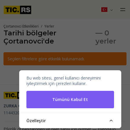
Çortanovci Etkinlikleri
Yerler
Tarihi bölgeler
— 0
Çortanovci'de
yerler
Seçilen filtrelere göre etkinlik bulunamadı.
Bu web sitesi, genel kullanıcı deneyimini
iyileştirmek için çerezleri kullanır.
Tümünü Kabul Et
ZURKA CE BITI DOO
Beograd, Kraljice Natalije 11
PIB
114432064, MB 22023195,
mail@tic.rs
, +381 63 173 3142
Özelleştir
Etkinlik organizatörleri ve bilet satışı için hizmet —
Evenda.io