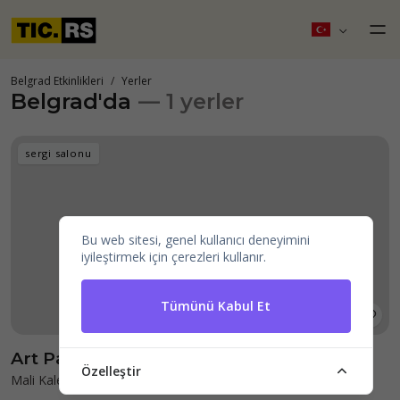
Belgrad Etkinlikleri
Yerler
Belgrad'da
— 1 yerler
sergi salonu
Bu web sitesi, genel kullanıcı deneyimini
iyileştirmek için çerezleri kullanır.
Tümünü Kabul Et
Art Pavilion "Cvijeta Zuzorić"
Özelleştir
Mali Kalemegdan 1