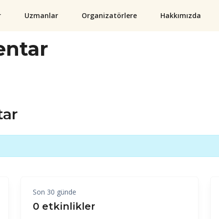
r
Uzmanlar
Organizatörlere
Hakkımızda
entar
tar
Son 30 günde
0 etkinlikler