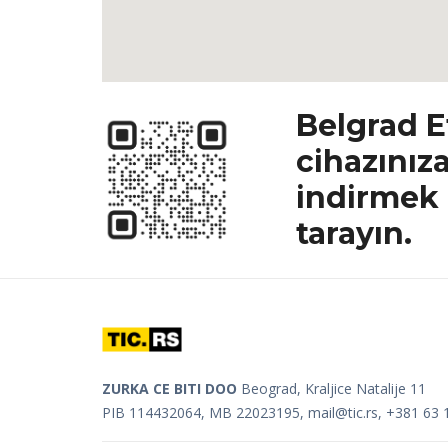
Belgrad E
cihazınız
indirmek 
tarayın.
ZURKA CE BITI DOO
Beograd, Kraljice Natalije 11
PIB 114432064, MB 22023195,
mail@tic.rs
, +381 63 