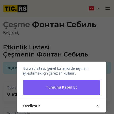
Çeşme
Фонтан Себиль
Belgrad,
Etkinlik Listesi
Çeşmenin Фонтан Себиль
Bugün için duyurulmuş etkinlik yok
Bu web sitesi, genel kullanıcı deneyimini
iyileştirmek için çerezleri kullanır.
Tümünü Kabul Et
Toplam yapılan
0 etkinlikler
Özelleştir
Son 30 günde