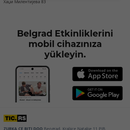
Хаџи Милентијева 83
Belgrad Etkinliklerini
mobil cihazınıza
yükleyin.
ZURKA CE BITI DOO
Beograd, Kraljice Natalije 11
PIB