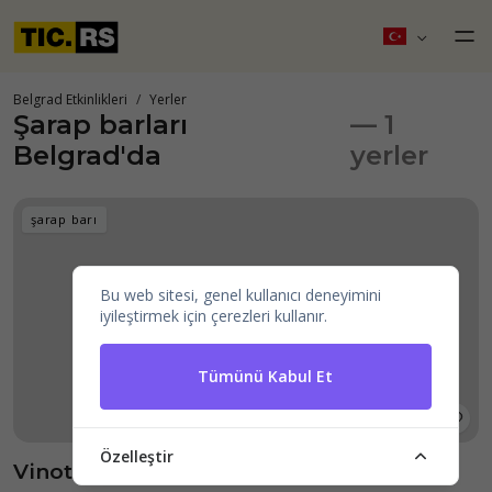
Belgrad Etkinlikleri
Yerler
Şarap barları
— 1
Belgrad'da
yerler
şarap barı
Bu web sitesi, genel kullanıcı deneyimini
iyileştirmek için çerezleri kullanır.
Tümünü Kabul Et
Özelleştir
Vinoteka Tipsy