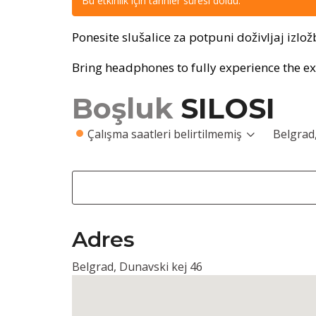
Bu etkinlik için tarihler süresi doldu.
Ponesite slušalice za potpuni doživljaj izlož
Bring headphones to fully experience the ex
Boşluk
SILOSI
Çalışma saatleri belirtilmemiş
Belgrad
Adres
Belgrad, Dunavski kej 46