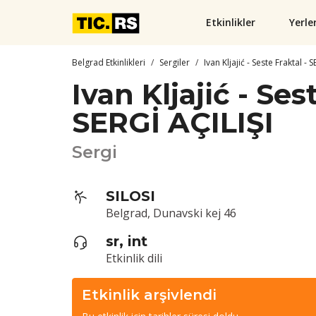
Etkinlikler
Yerle
Belgrad Etkinlikleri
Sergiler
Ivan Kljajić - Seste Fraktal - 
Ivan Kljajić - Ses
SERGİ AÇILIŞI
Sergi
SILOSI
Belgrad, Dunavski kej 46
sr, int
Etkinlik dili
Etkinlik arşivlendi