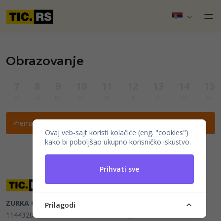
Obrazovanje
7
8
9
10
11
12
13
14
15
pe
su
ne
po
ut
sr
če
pe
su
Prema ovim filtrima nema događaja.
Ovaj veb-sajt koristi kolačiće (eng. "cookies")
kako bi poboljšao ukupno korisničko iskustvo.
Prihvati sve
ZURKA CE BITI DOO
Beograd, Kraljice Natalije 11
PIB
Prilagodi
114432064, MB 22023195,
mail@tic.rs
, +381 63 173 3142