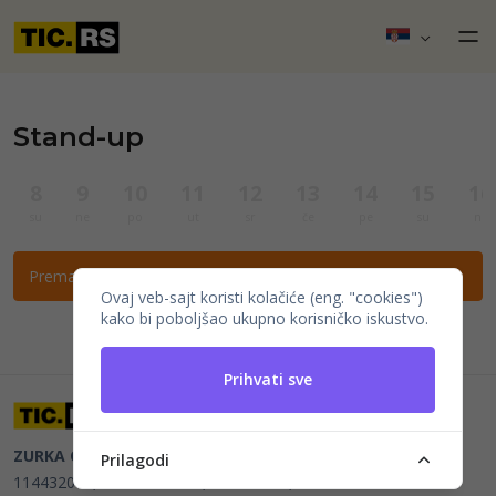
Stand-up
8
9
10
11
12
13
14
15
16
su
ne
po
ut
sr
če
pe
su
ne
Prema ovim filtrima nema događaja.
Ovaj veb-sajt koristi kolačiće (eng. "cookies")
kako bi poboljšao ukupno korisničko iskustvo.
Prihvati sve
ZURKA CE BITI DOO
Beograd, Kraljice Natalije 11
PIB
Prilagodi
114432064, MB 22023195,
mail@tic.rs
, +381 63 173 3142